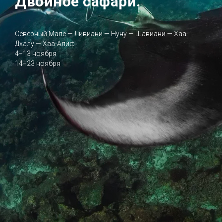
Двойное сафари.
Северный Мале — Ливиани — Нуну — Шавиани — Хаа-
Дхалу — Хаа-Алиф
4−13 ноября
14−23 ноября