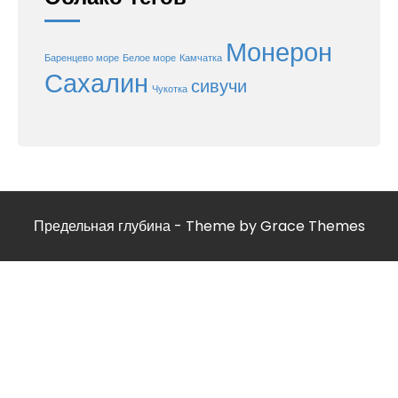
Монерон
Баренцево море
Белое море
Камчатка
Сахалин
сивучи
Чукотка
Предельная глубина - Theme by Grace Themes