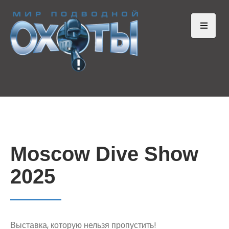
Skip
to
content
Open
the
main
menu
Предельная глубина
Ныряем от души
Moscow Dive Show
2025
Выставка, которую нельзя пропустить!