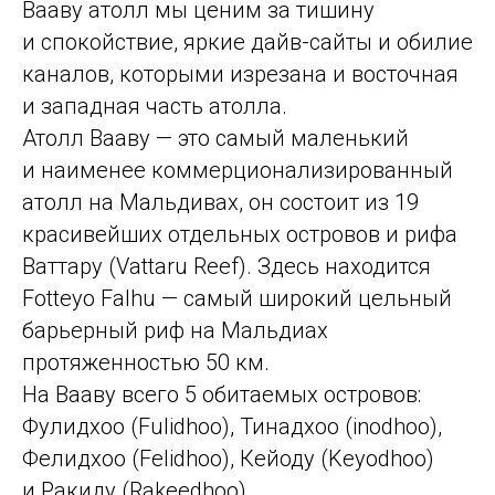
Вааву атолл мы ценим за тишину
и спокойствие, яркие дайв-сайты и обилие
каналов, которыми изрезана и восточная
и западная часть атолла.
Атолл Вааву — это самый маленький
и наименее коммерционализированный
атолл на Мальдивах, он состоит из 19
красивейших отдельных островов и рифа
Ваттару (Vattaru Reef). Здесь находится
Fotteyo Falhu — самый широкий цельный
барьерный риф на Мальдиах
протяженностью 50 км.
На Вааву всего 5 обитаемых островов:
Фулидхоо (Fulidhoo), Тинадхоо (inodhoo),
Фелидхоо (Felidhoo), Кейоду (Keyodhoo)
и Ракиду (Rakeedhoo).