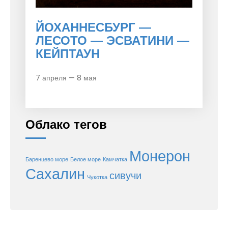
ЙОХАННЕСБУРГ —
ЛЕСОТО — ЭСВАТИНИ —
КЕЙПТАУН
7 апреля — 8 мая
Облако тегов
Монерон
Баренцево море
Белое море
Камчатка
Сахалин
сивучи
Чукотка