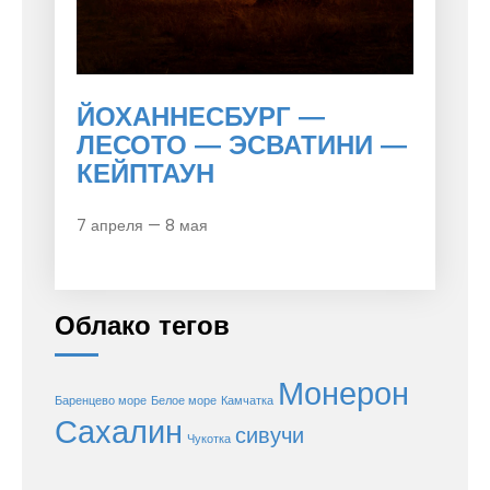
ЙОХАННЕСБУРГ —
ЛЕСОТО — ЭСВАТИНИ —
КЕЙПТАУН
7 апреля — 8 мая
Облако тегов
Монерон
Баренцево море
Белое море
Камчатка
Сахалин
сивучи
Чукотка