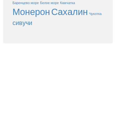
Баренцево море
Белое море
Камчатка
Монерон
Сахалин
Чукотка
сивучи