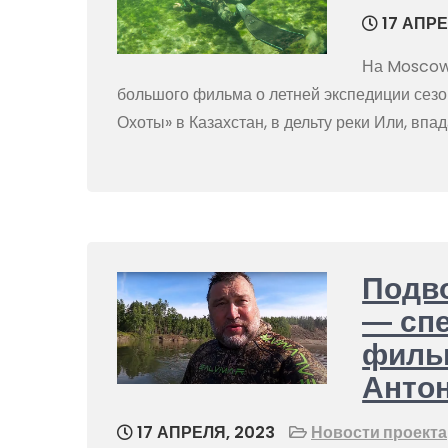
17 АПРЕ
На Moscow
большого фильма о летней экспедиции сез
Охоты» в Казахстан, в дельту реки Или, вп
Подво
— сп
фильм
Анто
17 АПРЕЛЯ, 2023
Новости проекта