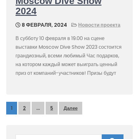
Moscow Dive Show
2024
8 ФЕВРАЛЯ, 2024
Новости проекта
В субботу 10 февраля в 19.00 на сцене
выставки Moscow Dive Show 2023 состоится
грандиозный, всеми любимый Час подарков,
на котором каждый может выиграть ценный
приз от компаний-участников! Призы будут
Навигация
1
2
…
5
Далее
по
записям