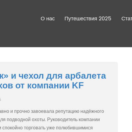
О нас
Путешествия 2025
Ста
» и чехол для арбалета
хов от компании KF
а
авно и прочно завоевала репутацию надёжного
ля подводной охоты. Руководитель компании
 и спокойно торговать уже полюбившимися