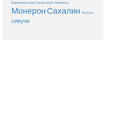
Баренцево море
Белое море
Камчатка
Монерон
Сахалин
Чукотка
сивучи