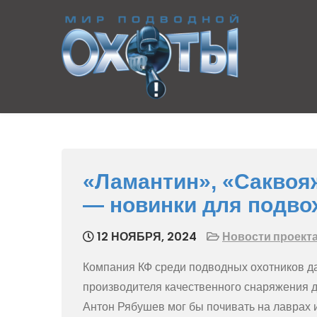
Skip
to
content
Предельная
Ныряем от души
глубина
«Ламантин», «Саквояж
— новинки для подво
12 НОЯБРЯ, 2024
Новости проект
Компания КФ среди подводных охотников д
производителя качественного снаряжения д
Антон Рябушев мог бы почивать на лаврах