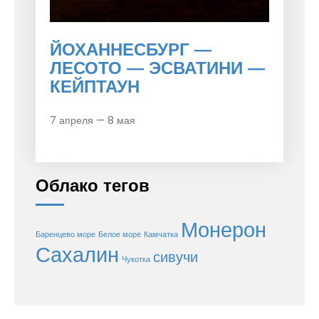
ЙОХАННЕСБУРГ —
ЛЕСОТО — ЭСВАТИНИ —
КЕЙПТАУН
7 апреля — 8 мая
Облако тегов
Монерон
Баренцево море
Белое море
Камчатка
Сахалин
сивучи
Чукотка