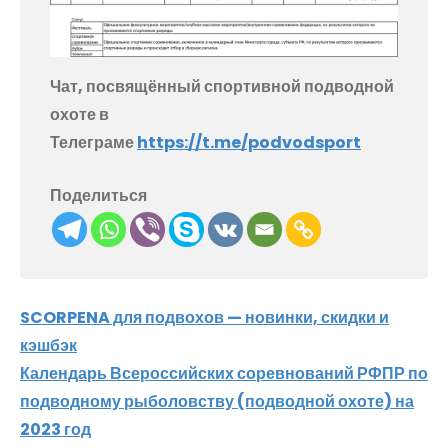
Чат, посвящённый спортивной подводной
охоте в
Телеграме
https://t.me/podvodsport
Поделиться
Навигация
SCORPENA для подвохов — новинки, скидки и
кэшбэк
по
Календарь Всероссийских соревнований РФПР по
записям
подводному рыболовству (подводной охоте) на
2023 год