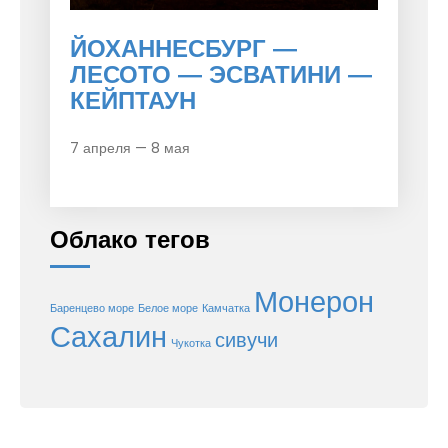
ЙОХАННЕСБУРГ —
ЛЕСОТО — ЭСВАТИНИ —
КЕЙПТАУН
7 апреля — 8 мая
Облако тегов
Монерон
Баренцево море
Белое море
Камчатка
Сахалин
сивучи
Чукотка