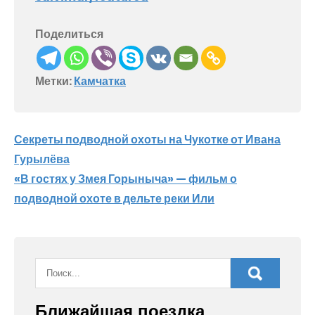
Поделиться
Метки:
Камчатка
Навигация
Секреты подводной охоты на Чукотке от Ивана
Гурылёва
по
«В гостях у Змея Горыныча» — фильм о
записям
подводной охоте в дельте реки Или
Ближайшая поездка