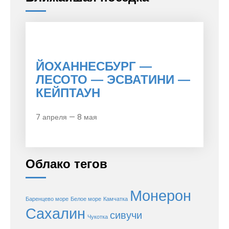
ЙОХАННЕСБУРГ —
ЛЕСОТО — ЭСВАТИНИ —
КЕЙПТАУН
7 апреля — 8 мая
Облако тегов
Монерон
Баренцево море
Белое море
Камчатка
Сахалин
сивучи
Чукотка