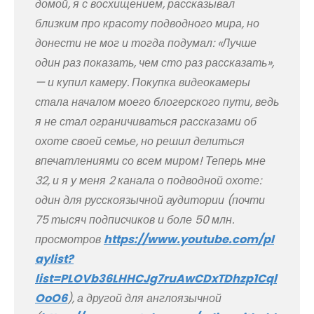
домой, я с восхищением, рассказывал
близким про красоту подводного мира, но
донести не мог и тогда подумал: «Лучше
один раз показать, чем сто раз рассказать»,
— и купил камеру. Покупка видеокамеры
стала началом моего блогерского пути, ведь
я не стал ограничиваться рассказами об
охоте своей семье, но решил делиться
впечатлениями со всем миром! Теперь мне
32, и я у меня 2 канала о подводной охоте:
один для русскоязычной аудитории (почти
75 тысяч подписчиков и боле 50 млн.
просмотров
https://www.youtube.com/pl
aylist?
list=PLOVb36LHHCJg7ruAwCDxTDhzp1Cql
OoO6
), а другой для англоязычной