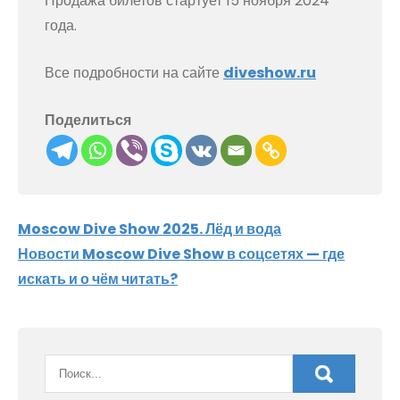
Продажа билетов стартует 15 ноября 2024
года.
Все подробности на сайте
diveshow.ru
Поделиться
Навигация
Moscow Dive Show 2025. Лёд и вода
Новости Moscow Dive Show в соцсетях — где
по
искать и о чём читать?
записям