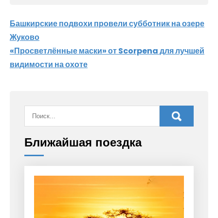
Навигация
Башкирские подвохи провели субботник на озере
Жуково
по
«Просветлённые маски» от Scorpena для лучшей
записям
видимости на охоте
Ближайшая поездка