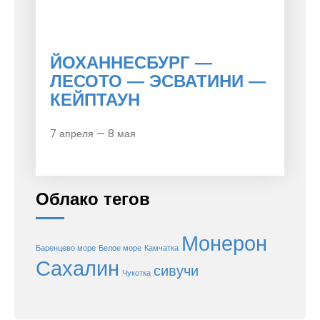
ЙОХАННЕСБУРГ —
ЛЕСОТО — ЭСВАТИНИ —
КЕЙПТАУН
7 апреля — 8 мая
Облако тегов
Монерон
Баренцево море
Белое море
Камчатка
Сахалин
сивучи
Чукотка