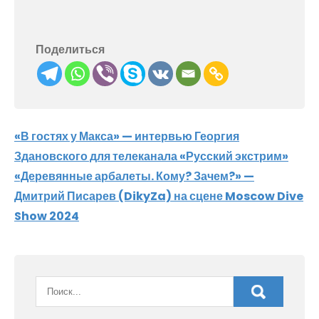
Поделиться
Навигация
«В гостях у Макса» — интервью Георгия
Здановского для телеканала «Русский экстрим»
по
«Деревянные арбалеты. Кому? Зачем?» —
записям
Дмитрий Писарев (DikyZa) на сцене Moscow Dive
Show 2024