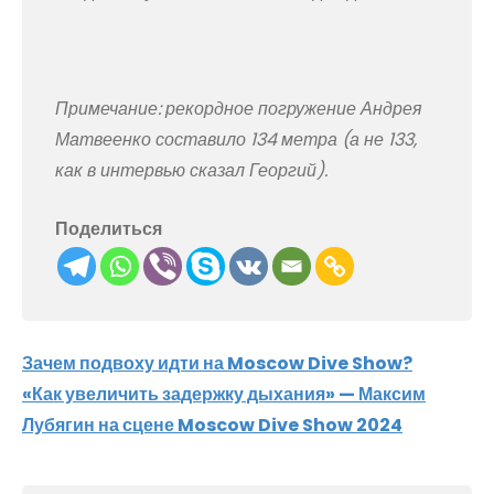
Примечание: рекордное погружение Андрея
Матвеенко составило 134 метра (а не 133,
как в интервью сказал Георгий).
Поделиться
Навигация
Зачем подвоху идти на Moscow Dive Show?
«Как увеличить задержку дыхания» — Максим
по
Лубягин на сцене Moscow Dive Show 2024
записям