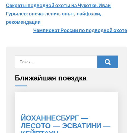
Навигация
Секреты подводной охоты на Чукотке. Иван
Гурылёв: впечатления, опыт, лайфхаки,
по
рекомендации
записям
Чемпионат России по подводной охоте
Ближайшая поездка
ЙОХАННЕСБУРГ —
ЛЕСОТО — ЭСВАТИНИ —