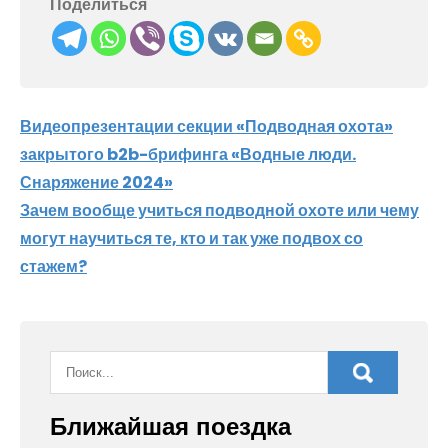
Поделиться
Навигация
Видеопрезентации секции «Подводная охота»
закрытого b2b-брифинга «Водные люди.
по
Снаряжение 2024»
записям
Зачем вообще учиться подводной охоте или чему
могут научиться те, кто и так уже подвох со
стажем?
Ближайшая поездка